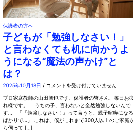
保護者の方へ
子どもが「勉強しなさい！」
と言わなくても机に向かうよ
うになる”魔法の声かけ”と
は？
子
2025年10月18日
/
コメントを受け付けていません
ど
プロ家庭教師の山田智也です。保護者の皆さん、毎日お
も
れ様です。 「うちの子、言わないと全然勉強しないんで
が
す…」「『勉強しなさい！』って言うと、親子喧嘩にな
「
ばかりで…」 これは、僕がこれまで300人以上のご家庭
勉
ら伺って […]
強