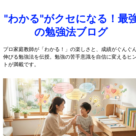
Skip
to
"わかる"がクセになる！最
content
の勉強法ブログ
プロ家庭教師が「わかる！」の楽しさと、成績がぐんぐ
伸びる勉強法を伝授。勉強の苦手意識を自信に変えるヒ
トが満載です。